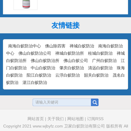
友情链接
大功达0.6%高效氯氰菊酯杀虫粉剂
...
南海白蚁防治中心
佛山除四害
禅城白蚁防治
南海白蚁防治
中心
佛山白蚁防治公司
禅城白蚁防治所
桂城白蚁防治
禅城
白蚁防治所
佛山白蚁防治所
佛山白蚁公司
广州白蚁防治
江
卫将0.5%茚虫威杀蟑饵剂（颗粒剂）
门白蚁防治
中山白蚁防治
肇庆白蚁防治
清远白蚁防治
珠海
...
白蚁防治
阳江白蚁防治
云浮白蚁防治
韶关白蚁防治
茂名白
蚁防治
湛江白蚁防治
卫诚0.5%呋虫胺杀蟑胶饵
...
网站首页
|
关于我们
|
网站地图
|
订阅RSS
Copyright 2021
www.wjbyfz.com
卫家白蚁防治有限公司 版权所有 All